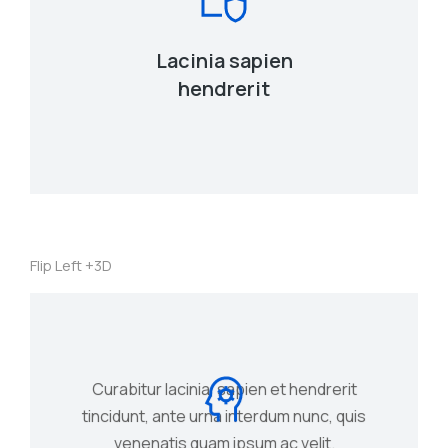
Tincidunt, ante urna interdum nunc, quis
venenatis quam ipsum ac velit.
Lacinia sapien
View Details
hendrerit
Flip Left +3D
Curabitur lacinia, sapien et hendrerit
tincidunt, ante urna interdum nunc, quis
venenatis quam ipsum ac velit.