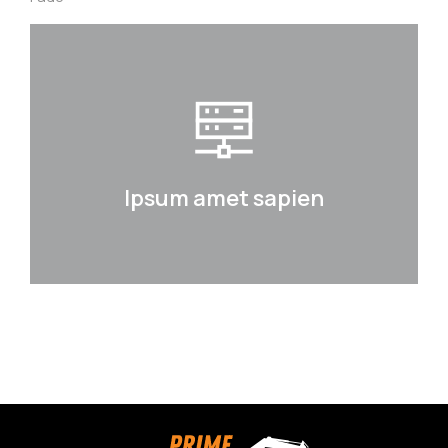
Ipsum amet sapien
Curabitur lacinia, sapien et hendrerit
tincidunt, ante urna interdum nunc, quis
venenatis quam ipsum ac velit.
Ipsum amet sapien
Details