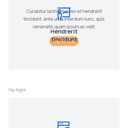
Curabitur lacinia, sapien et hendrerit
tincidunt, ante urna interdum nunc, quis
venenatis quam ipsum ac velit.
Hendrerit
tincidunt
View Details
Flip Right