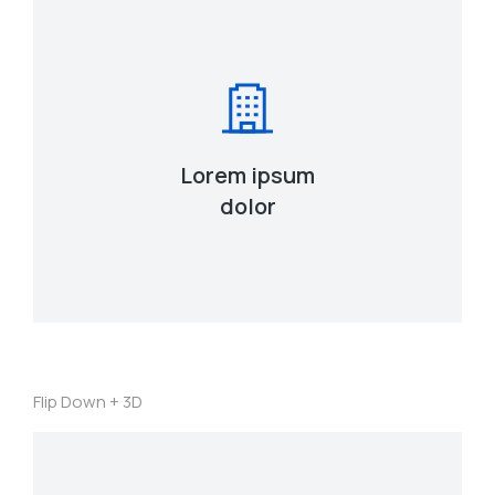
View Details
Lorem ipsum
urna interdum nunc, quis venenatis!
Lacinia sapien - et hendrerit tincidunt, ante
dolor
Flip Down + 3D