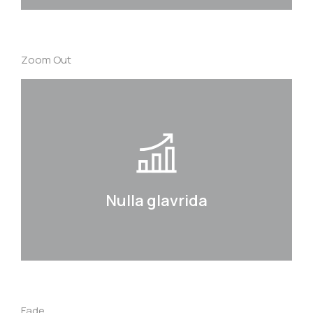
Zoom Out
Nulla glavrida
Curabitur lacinia, sapien et hendrerit
tincidunt, ante urna interdum nunc, quis
venenatis quam ipsum ac velit.
Nulla glavrida
Details
Fade