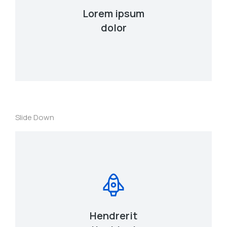
Lorem ipsum
dolor
Curabitur lacinia, sapien et hendrerit
tincidunt, ante urna interdum nunc, quis
venenatis quam ipsum ac velit.
View Details
Slide Down
Lacinia sapien - et hendrerit tincidunt, ante
urna interdum nunc, quis venenatis!
View Details
Hendrerit