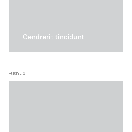
Details
Gendrerit tincidunt
Push Up